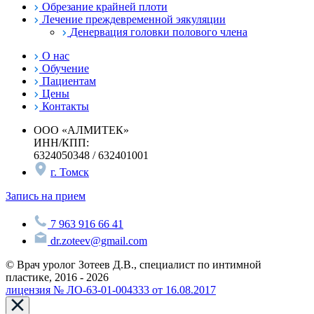
Обрезание крайней плоти
Лечение преждевременной эякуляции
Денервация головки полового члена
О нас
Обучение
Пациентам
Цены
Контакты
ООО «АЛМИТЕК»
ИНН/КПП:
6324050348 / 632401001
г. Томск
Запись на прием
7 963 916 66 41
dr.zoteev@gmail.com
© Врач уролог Зотеев Д.В., специалист по интимной
пластике, 2016 - 2026
лицензия № ЛО-63-01-004333 от 16.08.2017