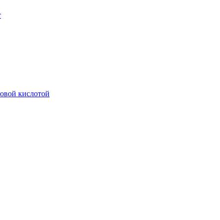
т
новой кислотой