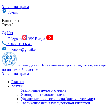
Запись на прием
Томск
Ваш город
Томск?
Да
Нет
Telegram
VK Видео
7 963 916 66 41
dr.zoteev@gmail.com
Зотеев Данил Валентинович
уролог, андролог, экспер
по интимной пластике
Запись на прием
Главная
Услуги
Увеличение полового члена
Утолщение полового члена
Удлинение полового члена (лигаментотомия)
Увеличение члена гиалуроновой кислотой