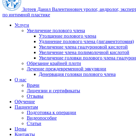
Зотеев Данил Валентинович
уролог, андролог, экспер
по интимной пластике
Услуги
Увеличение полового члена
Утолщение полового члена
Удлинение полового члена (лигаментотомия)
Увеличение члена гиалуроновой кислотой
Увеличение члена полимолочной кислотой
Увеличение головки полового члена гиалуро
Обрезание крайней плоти
Лечение преждевременной эякуляции
Денервация головки полового члена
О нас
Врачи
Лицензии и сертификаты
Отзывы
Обучение
Пациентам
Подготовка к операции
Видеопособие
Статьи
Цены
Контакты