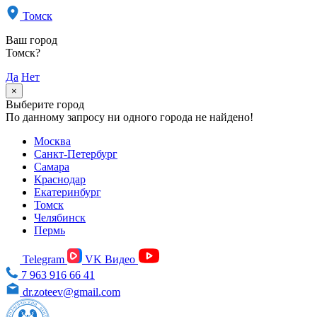
Томск
Ваш город
Томск?
Да
Нет
×
Выберите город
По данному запросу ни одного города не найдено!
Москва
Санкт-Петербург
Самара
Краснодар
Екатеринбург
Томск
Челябинск
Пермь
Telegram
VK Видео
7 963 916 66 41
dr.zoteev@gmail.com